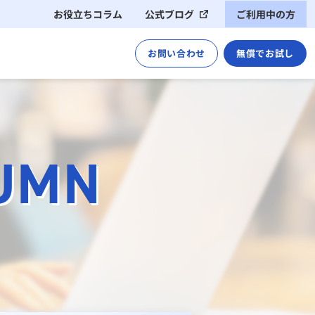
お役立ちコラム
公式ブログ
ご利用中の方
運用ご担当者様（管理者様）
お問い合わせ
無償でお試し
ご利用者様（アプリのユーザー様）
導入イメージ
サポート・管理
UMN
クライアント動作環境
コネクター仕様
※これまでのCACHATTOはこちら