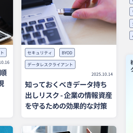
ト
セキュリティ
BYOD
10.16
データレスクライアント
手順
2025.10.14
現
知っておくべきデータ持ち
出しリスク - 企業の情報資産
を守るための効果的な対策