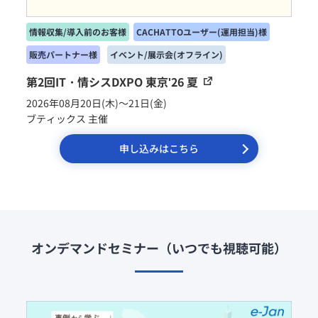
様へ
Splashtop for
CACHATTO
セキュリティも便利機能も充
実リモートデスクトップ
セキュアブラ
第2回IT・情シスDXPO 東京'26 夏
ウザ
軽微な業務に最適なPC向け
2026年08月20日(木)～21日(金)
セキュアブラウザ
ブティックス 主催
申し込みはこちら
オンデマンドセミナー（いつでも視聴可能）