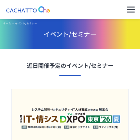
運用ご担当者様（管理者様）
ホーム
>
イベント/セミナー
イベント/セミナー
ご利用者様（アプリのユーザー様）
セキュアコン
CACHATTO
料金プラン・購
パートナー一覧
導入イメージ
テナ AD
Oneとは
入の流れ
セキュアなVPNで社内にアク
セスできるデータレスクライ
近日開催予定のイベント/セミナー
サポート・管
アント
製品ラインア
理
セキュアコン
ップ
テナ Switch
クライアント
分離環境へのアクセスを端末
1台で実現データレスクライ
高水準のセキ
動作環境
アント
ュリティ
ニンジャコネ
コネクター仕
クト VPN
自治体のご担
様
VPN機器をインターネットに
公開しないセキュアなVPN
当者様へ
リモートデス
※これまでの
クトップ
金融・保険業
CACHATTO
お得な料金体系でシンプル機
界のご担当者
はこちら
能リモートデスクトップ