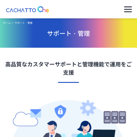
運用ご担当者様（管理者様）
ホーム
>
サポート・管理
サポート・管理
ご利用者様（アプリのユーザー様）
セキュアコン
CACHATTO
料金プラン・購
パートナー一覧
導入イメージ
テナ AD
Oneとは
入の流れ
セキュアなVPNで社内にアク
セスできるデータレスクライ
高品質なカスタマーサポートと管理機能で運用をご
サポート・管
アント
製品ラインア
理
支援
セキュアコン
ップ
テナ Switch
クライアント
分離環境へのアクセスを端末
1台で実現データレスクライ
高水準のセキ
動作環境
アント
ュリティ
ニンジャコネ
コネクター仕
クト VPN
自治体のご担
様
VPN機器をインターネットに
公開しないセキュアなVPN
当者様へ
リモートデス
※これまでの
クトップ
金融・保険業
CACHATTO
お得な料金体系でシンプル機
界のご担当者
はこちら
能リモートデスクトップ