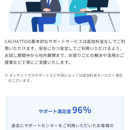
様へ
Splashtop for
CACHATTO
セキュリティも便利機能も充
実リモートデスクトップ
セキュアブラ
ウザ
軽微な業務に最適なPC向け
CACHATTOの基本的なサポートサービスは追加料金なしでご利
セキュアブラウザ
用いただけます。安全にかつ安定してご利用いただけるよう、
お試し期間中から社内展開まで、お困りごとの解決や活用のご
提案など丁寧にご支援いたします。
※ オンサイトでのサポートなど内容によっては追加料金をいただく場合
がございます。
96％
サポート満足度
過去にサポートセンターをご利用いただいたお客様の