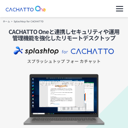
運用ご担当者様（管理者様）
ホーム
>
Splashtop for CACHATTO
CACHATTO Oneと連携しセキュリティや
運用
ご利用者様（アプリのユーザー様）
管理機能を強化したリモートデスクトップ
セキュアコン
CACHATTO
料金プラン・購
パートナー一覧
導入イメージ
テナ AD
Oneとは
入の流れ
セキュアなVPNで社内にアク
セスできるデータレスクライ
サポート・管
アント
スプラッシュトップ フォー カチャット
製品ラインア
理
セキュアコン
ップ
テナ Switch
クライアント
分離環境へのアクセスを端末
1台で実現データレスクライ
高水準のセキ
動作環境
アント
ュリティ
ニンジャコネ
コネクター仕
クト VPN
自治体のご担
様
VPN機器をインターネットに
公開しないセキュアなVPN
当者様へ
リモートデス
※これまでの
クトップ
金融・保険業
CACHATTO
お得な料金体系でシンプル機
界のご担当者
はこちら
能リモートデスクトップ