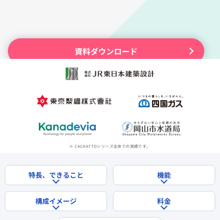
様へ
Splashtop for
CACHATTO
セキュリティも便利機能も充
実リモートデスクトップ
セキュアブラ
資料ダウンロード
ウザ
軽微な業務に最適なPC向け
セキュアブラウザ
無償で試してみる
※ CACHATTOシリーズ全体での実績です。
特長、できること
機能
構成イメージ
料金