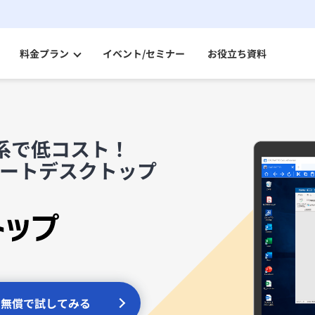
料金プラン
イベント/セミナー
お役立ち資料
セキュアコンテナ AD
パートナー一覧
セキュアなVPNで社内にアクセスできるデータレスクライアント
系で低コスト！
セキュアコンテナ Switch
モートデスクトップ
分離環境へのアクセスを端末1台で実現データレスクライアント
ニンジャコネクト VPN
VPN機器をインターネットに公開しないセキュアなVPN
リモートデスクトップ
お得な料金体系でシンプル機能リモートデスクトップ
Splashtop for CACHATTO
セキュリティも便利機能も充実リモートデスクトップ
無償で試してみる