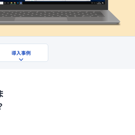
導入事例
ま
？