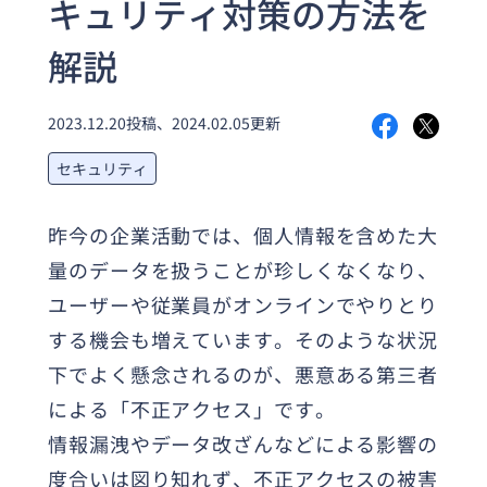
キュリティ対策の方法を
様へ
Splashtop for
CACHATTO
解説
セキュリティも便利機能も充
実リモートデスクトップ
セキュアブラ
2023.12.20投稿、2024.02.05更新
ウザ
軽微な業務に最適なPC向け
セキュアブラウザ
セキュリティ
昨今の企業活動では、個人情報を含めた大
量のデータを扱うことが珍しくなくなり、
ユーザーや従業員がオンラインでやりとり
する機会も増えています。そのような状況
下でよく懸念されるのが、悪意ある第三者
による「不正アクセス」です。
情報漏洩やデータ改ざんなどによる影響の
度合いは図り知れず、不正アクセスの被害