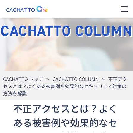
運用ご担当者様（管理者様）
CACHATTO COLUMN
ご利用者様（アプリのユーザー様）
セキュアコン
CACHATTO
料金プラン・購
パートナー一覧
導入イメージ
テナ AD
Oneとは
入の流れ
セキュアなVPNで社内にアク
セスできるデータレスクライ
サポート・管
アント
製品ラインア
理
セキュアコン
ップ
テナ Switch
CACHATTO トップ
>
CACHATTO COLUMN
>
不正アク
クライアント
分離環境へのアクセスを端末
1台で実現データレスクライ
セスとは？よくある被害例や効果的なセキュリティ対策の
高水準のセキ
動作環境
アント
ュリティ
方法を解説
ニンジャコネ
コネクター仕
クト VPN
不正アクセスとは？よく
自治体のご担
様
VPN機器をインターネットに
公開しないセキュアなVPN
当者様へ
ある被害例や効果的なセ
リモートデス
※これまでの
クトップ
金融・保険業
CACHATTO
お得な料金体系でシンプル機
界のご担当者
はこちら
能リモートデスクトップ