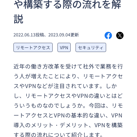
や構築する際の流れを解
様へ
Splashtop for
CACHATTO
説
セキュリティも便利機能も充
実リモートデスクトップ
セキュアブラ
2022.06.13投稿、2023.09.04更新
ウザ
軽微な業務に最適なPC向け
セキュアブラウザ
リモートアクセス
VPN
セキュリティ
近年の働き方改革を受けて社外で業務を行
う人が増えたことにより、リモートアクセ
スやVPNなどが注目されています。しか
し、リモートアクセスやVPNの違いとはど
ういうものなのでしょうか。今回は、リモ
ートアクセスとVPNの基本的な違い、VPN
導入のメリット・デメリット、VPNを構築
する際の流れについて紹介します。