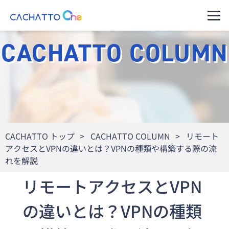
運用ご担当者様（管理者様）
CACHATTO COLUMN
ご利用者様（アプリのユーザー様）
セキュアコン
CACHATTO
料金プラン・購
パートナー一覧
導入イメージ
テナ AD
Oneとは
入の流れ
セキュアなVPNで社内にアク
セスできるデータレスクライ
サポート・管
アント
製品ラインア
理
セキュアコン
ップ
テナ Switch
CACHATTO トップ
>
CACHATTO COLUMN
>
リモート
クライアント
分離環境へのアクセスを端末
1台で実現データレスクライ
アクセスとVPNの違いとは？VPNの種類や構築する際の流
高水準のセキ
動作環境
アント
ュリティ
れを解説
ニンジャコネ
コネクター仕
クト VPN
リモートアクセスとVPN
自治体のご担
様
VPN機器をインターネットに
公開しないセキュアなVPN
当者様へ
の違いとは？VPNの種類
リモートデス
※これまでの
クトップ
金融・保険業
CACHATTO
お得な料金体系でシンプル機
界のご担当者
はこちら
能リモートデスクトップ