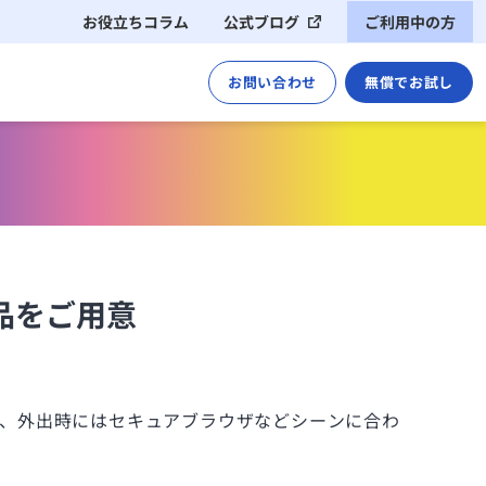
お役立ちコラム
公式ブログ
ご利用中の方
運用ご担当者様（管理者様）
お問い合わせ
無償でお試し
ご利用者様（アプリのユーザー様）
導入イメージ
サポート・管理
クライアント動作環境
品をご用意
コネクター仕様
※これまでのCACHATTOはこちら
、外出時にはセキュアブラウザなどシーンに合わ