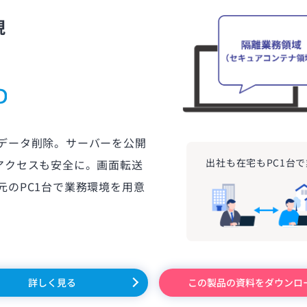
現
時データ削除。サーバーを公開
出社も在宅もPC1台
アクセスも安全に。画面転送
元のPC1台で業務環境を用意
詳しく見る
この製品の資料をダウンロ