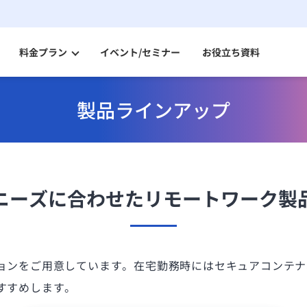
料金プラン
イベント/セミナー
お役立ち資料
製品ラインアップ
セキュアコンテナ AD
パートナー一覧
セキュアなVPNで社内にアクセスできるデータレスクライアント
セキュアコンテナ Switch
分離環境へのアクセスを端末1台で実現データレスクライアント
ニンジャコネクト VPN
ニーズに合わせたリモートワーク製
VPN機器をインターネットに公開しないセキュアなVPN
リモートデスクトップ
お得な料金体系でシンプル機能リモートデスクトップ
ョンをご用意しています。在宅勤務時にはセキュアコンテナ
Splashtop for CACHATTO
すすめします。
セキュリティも便利機能も充実リモートデスクトップ