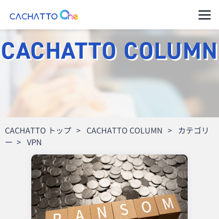
運用ご担当者様（管理者様）
CACHATTO COLUMN
ご利用者様（アプリのユーザー様）
セキュアコン
CACHATTO
料金プラン・購
パートナー一覧
導入イメージ
テナ AD
Oneとは
入の流れ
セキュアなVPNで社内にアク
セスできるデータレスクライ
サポート・管
アント
製品ラインア
理
セキュアコン
ップ
テナ Switch
CACHATTO トップ
>
CACHATTO COLUMN
>
カテゴリ
クライアント
分離環境へのアクセスを端末
1台で実現データレスクライ
ー >
VPN
高水準のセキ
動作環境
アント
ュリティ
ニンジャコネ
コネクター仕
クト VPN
自治体のご担
様
VPN機器をインターネットに
公開しないセキュアなVPN
当者様へ
リモートデス
※これまでの
クトップ
金融・保険業
CACHATTO
お得な料金体系でシンプル機
界のご担当者
はこちら
能リモートデスクトップ