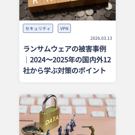
様へ
Splashtop for
CACHATTO
セキュリティも便利機能も充
実リモートデスクトップ
セキュリティ
VPN
セキュアブラ
ウザ
2026.03.13
軽微な業務に最適なPC向け
セキュアブラウザ
ランサムウェアの被害事例
｜2024〜2025年の国内外12
社から学ぶ対策のポイント