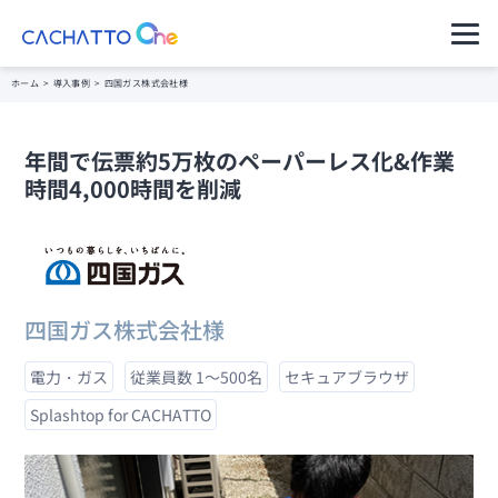
運用ご担当者様（管理者様）
ホーム
>
導入事例
>
四国ガス株式会社様
ご利用者様（アプリのユーザー様）
年間で伝票約5万枚のペーパーレス化&作業
セキュアコン
CACHATTO
料金プラン・購
パートナー一覧
導入イメージ
時間4,000時間を削減
テナ AD
Oneとは
入の流れ
セキュアなVPNで社内にアク
セスできるデータレスクライ
サポート・管
アント
製品ラインア
理
セキュアコン
ップ
テナ Switch
クライアント
分離環境へのアクセスを端末
1台で実現データレスクライ
高水準のセキ
動作環境
四国ガス株式会社様
アント
ュリティ
ニンジャコネ
コネクター仕
電力・ガス
従業員数 1～500名
セキュアブラウザ
クト VPN
自治体のご担
様
VPN機器をインターネットに
公開しないセキュアなVPN
Splashtop for CACHATTO
当者様へ
リモートデス
※これまでの
クトップ
金融・保険業
CACHATTO
お得な料金体系でシンプル機
界のご担当者
はこちら
能リモートデスクトップ