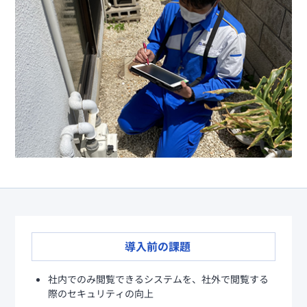
様へ
Splashtop for
CACHATTO
セキュリティも便利機能も充
実リモートデスクトップ
セキュアブラ
ウザ
軽微な業務に最適なPC向け
セキュアブラウザ
導入前の課題
社内でのみ閲覧できるシステムを、社外で閲覧する
際のセキュリティの向上