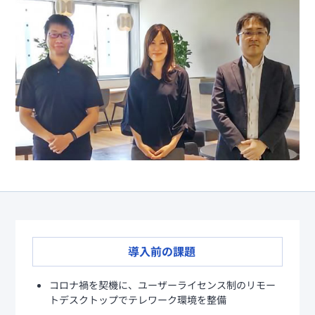
様へ
Splashtop for
CACHATTO
セキュリティも便利機能も充
実リモートデスクトップ
セキュアブラ
ウザ
軽微な業務に最適なPC向け
セキュアブラウザ
導入前の課題
コロナ禍を契機に、ユーザーライセンス制のリモー
トデスクトップでテレワーク環境を整備