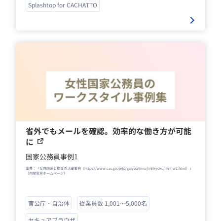
Splashtop for CACHATTO
省外でもメールを確認。効率的な働き方が可能
に
国家公務員事例1
出典：「女性国家公務員の活躍事例（https://www.cas.go.jp/jp/gaiyou/jimu/jinjikyoku/jinji_w2.html）」
（内閣官房ホームページ）
官公庁・自治体
従業員数 1,001～5,000名
セキュアブラウザ