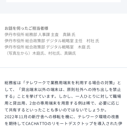
お話を伺ったご担当者様
伊丹市役所 総務部 人事課 主査 真鍋 氏
伊丹市役所 総合政策部 デジタル戦略室 主任 村社 氏
伊丹市役所 総合政策部 デジタル戦略室 木庭 氏
（写真左から）木庭氏、村社氏、真鍋氏
総務省は「テレワークで業務用端末を利用する場合の対策」と
して、「貸出端末以外の端末は、原則社外への持ち出しを禁止
する」ことを挙げています。しかし、一人ひとりに対して職場
用と貸出用、2台の専用端末を用意する例は稀で、必要に応じ
て共有するといったことも多いのではないでしょうか。
2022年11月の新庁舎への移転を機に、テレワーク環境の改善
を期待してCACHATTOのリモートデスクトップを導入された伊