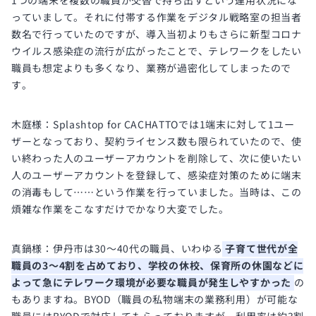
1つの端末を複数の職員が交替で持ち出すという運用状況にな
っていまして。それに付帯する作業をデジタル戦略室の担当者
数名で行っていたのですが、導入当初よりもさらに新型コロナ
ウイルス感染症の流行が広がったことで、テレワークをしたい
職員も想定よりも多くなり、業務が過密化してしまったので
す。
木庭様：Splashtop for CACHATTOでは1端末に対して1ユー
ザーとなっており、契約ライセンス数も限られていたので、使
い終わった人のユーザーアカウントを削除して、次に使いたい
人のユーザーアカウントを登録して、感染症対策のために端末
の消毒もして……という作業を行っていました。当時は、この
煩雑な作業をこなすだけでかなり大変でした。
真鍋様：伊丹市は30～40代の職員、いわゆる
子育て世代が全
職員の3～4割を占めており、学校の休校、保育所の休園などに
よって急にテレワーク環境が必要な職員が発生しやすかった
の
もありますね。BYOD（職員の私物端末の業務利用）が可能な