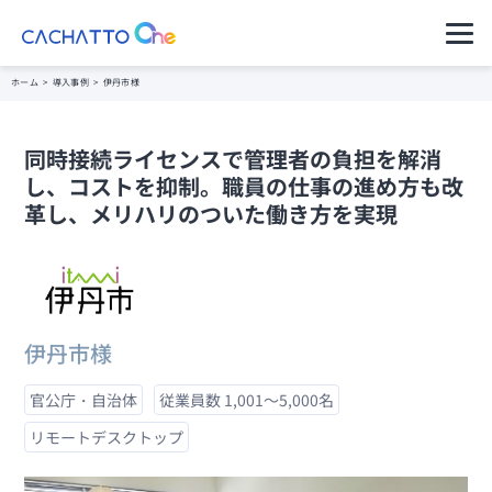
運用ご担当者様（管理者様）
ホーム
>
導入事例
>
伊丹市様
ご利用者様（アプリのユーザー様）
同時接続ライセンスで管理者の負担を解消
セキュアコン
CACHATTO
料金プラン・購
パートナー一覧
導入イメージ
し、コストを抑制。職員の仕事の進め方も改
テナ AD
Oneとは
入の流れ
革し、メリハリのついた働き方を実現
セキュアなVPNで社内にアク
セスできるデータレスクライ
サポート・管
アント
製品ラインア
理
セキュアコン
ップ
テナ Switch
クライアント
分離環境へのアクセスを端末
1台で実現データレスクライ
高水準のセキ
動作環境
アント
ュリティ
伊丹市様
ニンジャコネ
コネクター仕
クト VPN
自治体のご担
様
VPN機器をインターネットに
官公庁・自治体
従業員数 1,001～5,000名
公開しないセキュアなVPN
当者様へ
リモートデスクトップ
リモートデス
※これまでの
クトップ
金融・保険業
CACHATTO
お得な料金体系でシンプル機
界のご担当者
はこちら
能リモートデスクトップ