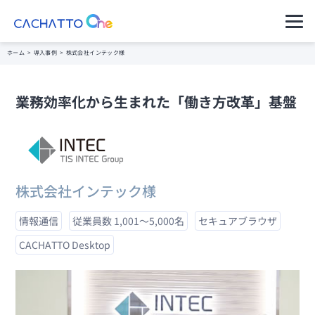
運用ご担当者様（管理者様）
ホーム
>
導入事例
>
株式会社インテック様
ご利用者様（アプリのユーザー様）
業務効率化から生まれた「働き方改革」基盤
セキュアコン
CACHATTO
料金プラン・購
パートナー一覧
導入イメージ
テナ AD
Oneとは
入の流れ
セキュアなVPNで社内にアク
セスできるデータレスクライ
サポート・管
アント
製品ラインア
理
セキュアコン
ップ
テナ Switch
株式会社インテック様
クライアント
分離環境へのアクセスを端末
1台で実現データレスクライ
高水準のセキ
動作環境
アント
ュリティ
情報通信
従業員数 1,001～5,000名
セキュアブラウザ
ニンジャコネ
コネクター仕
クト VPN
CACHATTO Desktop
自治体のご担
様
VPN機器をインターネットに
公開しないセキュアなVPN
当者様へ
リモートデス
※これまでの
クトップ
金融・保険業
CACHATTO
お得な料金体系でシンプル機
界のご担当者
はこちら
能リモートデスクトップ