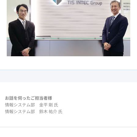
様へ
Splashtop for
CACHATTO
セキュリティも便利機能も充
実リモートデスクトップ
セキュアブラ
ウザ
軽微な業務に最適なPC向け
セキュアブラウザ
お話を伺ったご担当者様
情報システム部 金平 剛 氏
情報システム部 鈴木 祐介 氏