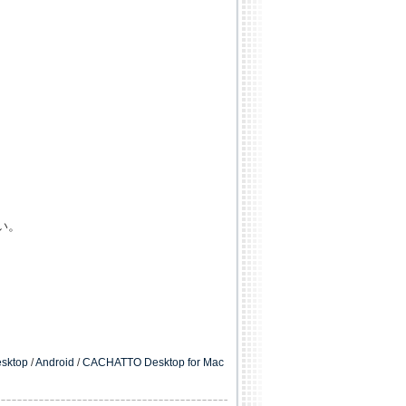
い。
sktop
/
Android
/
CACHATTO Desktop for Mac