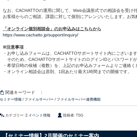
なお、CACHATTOの運用に関して、Web会議形式での相談会を受け
お客様からのご相談、課題に対して個別にアレンジいたします。お気
「オンライン個別相談会」のお申込みはこちらから
https://www.cachatto.jp/support/inquiry/
※注意事項
・お申し込みフォームは、CACHATTOサポートサイト内にございま
そのため、CACHATTOサポートサイトのログインIDとパスワード
・希望日時の候補（複数）を、上記のお申込みフォームよりご連絡く
・オンライン相談会は原則、1回あたり最大1時間までの開催です。
関連キーワード ：
セミナー情報
/
ファイルサーバー
/
ファイルサーバー連携機能
カテゴリー:
2.イベント情報
投稿者: TSG
【セミナー情報】2月開催のセミナー案内