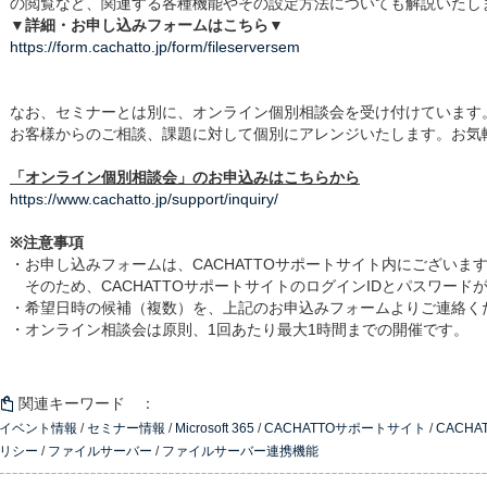
の閲覧など、関連する各種機能やその設定方法についても解説いたし
▼詳細・お申し込みフォームはこちら▼
https://form.cachatto.jp/form/fileserversem
なお、セミナーとは別に、オンライン個別相談会を受け付けています
お客様からのご相談、課題に対して個別にアレンジいたします。お気
「オンライン個別相談会」のお申込みはこちらから
https://www.cachatto.jp/support/inquiry/
※注意事項
・お申し込みフォームは、CACHATTOサポートサイト内にございま
そのため、CACHATTOサポートサイトのログインIDとパスワード
・希望日時の候補（複数）を、上記のお申込みフォームよりご連絡く
・オンライン相談会は原則、1回あたり最大1時間までの開催です。
関連キーワード ：
イベント情報
/
セミナー情報
/
Microsoft 365
/
CACHATTOサポートサイト
/
CACH
リシー
/
ファイルサーバー
/
ファイルサーバー連携機能