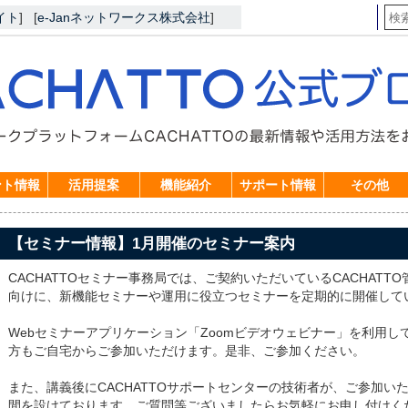
イト
]
[
e-Janネットワークス株式会社
]
ント情報
活用提案
機能紹介
サポート情報
その他
【セミナー情報】1月開催のセミナー案内
CACHATTOセミナー事務局では、ご契約いただいているCACHAT
向けに、新機能セミナーや運用に役立つセミナーを定期的に開催して
Webセミナーアプリケーション「Zoomビデオウェビナー」を利用
方もご自宅からご参加いただけます。是非、ご参加ください。
また、講義後にCACHATTOサポートセンターの技術者が、ご参加い
間を設けております。ご質問等ございましたらお気軽にお申し付けく