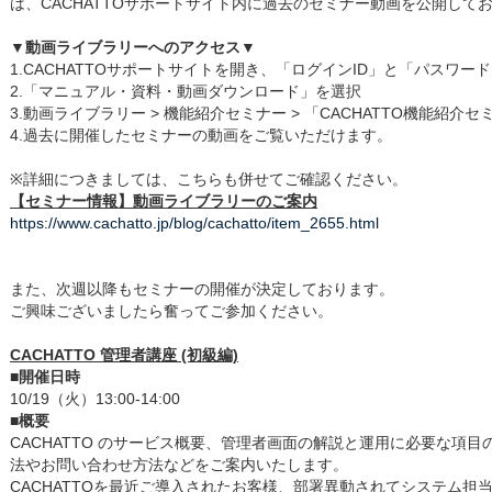
は、CACHATTOサポートサイト内に過去のセミナー動画を公開して
▼動画ライブラリーへのアクセス▼
1.CACHATTOサポートサイトを開き、「ログインID」と「パスワー
2.「マニュアル・資料・動画ダウンロード」を選択
3.動画ライブラリー > 機能紹介セミナー > 「CACHATTO機能紹介
4.過去に開催したセミナーの動画をご覧いただけます。
※詳細につきましては、こちらも併せてご確認ください。
【セミナー情報】動画ライブラリーのご案内
https://www.cachatto.jp/blog/cachatto/item_2655.html
また、次週以降もセミナーの開催が決定しております。
ご興味ございましたら奮ってご参加ください。
CACHATTO 管理者講座 (初級編)
■開催日時
10/19（火）13:00-14:00
■概要
CACHATTO のサービス概要、管理者画面の解説と運用に必要な項
法やお問い合わせ方法などをご案内いたします。
CACHATTOを最近ご導入されたお客様、部署異動されてシステム担当に