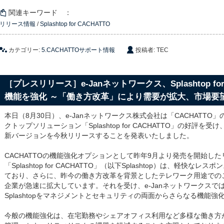
関連キーワード ：
リリース情報
/
Splashtop for CACHATTO
カテゴリー:
5.CACHATTOサポート情報
投稿者: TEC
［プレスリリース］e-Janネットワークス、Splashtop for
機能を強化 ～「働き方改革」により需要が拡大、市場要
本日（8月30日）、e-Janネットワークス株式会社は「CACHATT
クトップソリューション「Splashtop for CACHATTO」の好評
新バージョンを今秋リリースすることを発表いたしました。
CACHATTOの機能強化オプションとして昨年9月より発売を開始し
「Splashtop for CACHATTO」（以下Splashtop）は、軽
ており、さらに、昨今の働き方改革を背景としたテレワーク用途での
企業が急速に拡大しています。それを受け、e-Janネットワークスで
Splashtopをマネジメントとセキュリティの両面からさらなる機能
今般の機能強化は、在宅勤務やシェアオフィス利用など多様な働き方