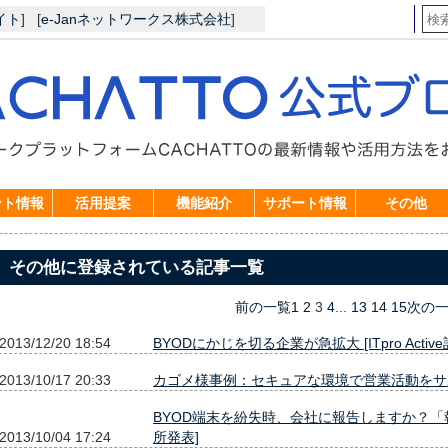
イト
]
[
e-Janネットワークス株式会社
]
ント情報
活用提案
機能紹介
サポート情報
その他
その他に登録されている記事一覧
前の一覧
1
2
3
4
...
13
14
15
次の
2013/12/20 18:54
BYODにかじを切る企業が急拡大 [ITpro Activ
2013/10/17 20:33
カゴメ様事例：セキュアな環境で営業活動をサポート[do
BYOD端末を紛失時、会社に報告しますか？「
2013/10/04 17:24
所発表]