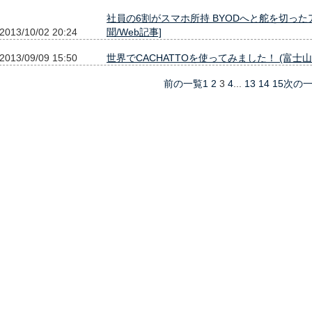
社員の6割がスマホ所持 BYODへと舵を切った
2013/10/02 20:24
聞/Web記事]
2013/09/09 15:50
世界でCACHATTOを使ってみました！ (富士山
前の一覧
1
2
3
4
...
13
14
15
次の