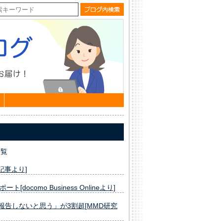
一覧
e記事より]
como Business Onlineより]
報告しないと思う」が3割超[MMD研究