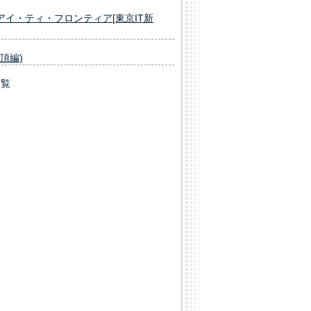
アイ・ティ・フロンティア[東京IT新
頂編)
一覧