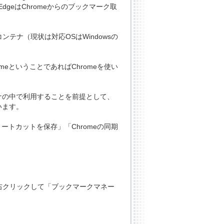
dgeはChromeからのブックマーク取
コンテナ（現状は対応OSはWindowsの
eということであればChromeを使い
テナの中で利用することを前提として、
います。
トカットを保存」「Chromeの同期
クを右クリックして「ブックマークマネー