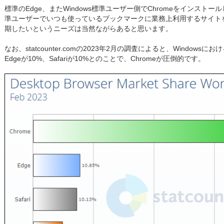
標準のEdge、またWindows標準ユーザー側でChromeをインストー
準ユーザーでいつも使っているブックマークに業務上利用するサイト
期したいというニーズは当然ながらあると思います。
なお、statcounter.comの2023年2月の調査によると、Windows
Edgeが10%、Safariが10%とのことで、Chromeが圧倒的です。