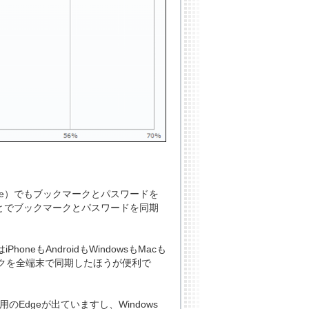
rome）でもブックマークとパスワードを
ることでブックマークとパスワードを同期
eもAndroidもWindowsもMacも
クを全端末で同期したほうが便利で
用のEdgeが出ていますし、Windows