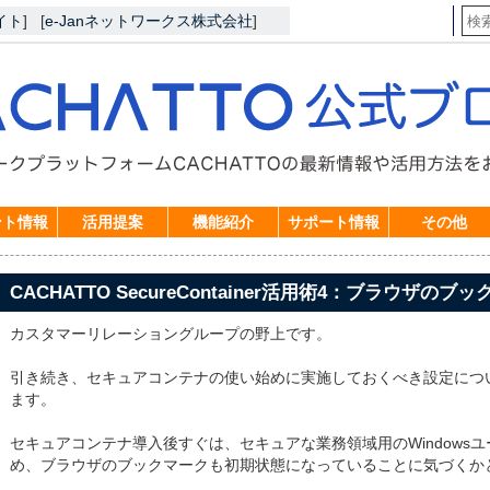
イト
]
[
e-Janネットワークス株式会社
]
ント情報
活用提案
機能紹介
サポート情報
その他
CACHATTO SecureContainer活用術4：ブラウザの
カスタマーリレーショングループの野上です。
引き続き、セキュアコンテナの使い始めに実施しておくべき設定につ
ます。
セキュアコンテナ導入後すぐは、セキュアな業務領域用のWindows
め、ブラウザのブックマークも初期状態になっていることに気づくか