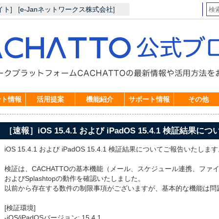
イト
]
[
e-Janネットワークス株式会社
]
ント情報
活用提案
機能紹介
サポート情報
その他
［速報］iOS 15.4.1 および iPadOS 15.4.1 検証結果につ
iOS 15.4.1 および iPadOS 15.4.1 検証結果についてご報告いたしま
検証は、CACHATTOの基本機能（メール、スケジュール連携、ファ
およびSplashtopの動作を確認いたしました。
以前から存在する数件の制限事項がございますが、基本的な機能は問
[検証環境]
-iOS/iPadOSバージョン: 15.4.1