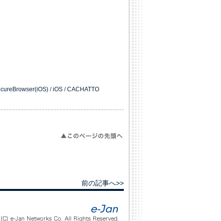
ureBrowser(iOS)
/
iOS
/
CACHATTO
前の記事へ>>