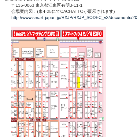
〒135-0063 東京都江東区有明3-11-1
会場案内図：(東4-25にてCACHATTOが展示されます)
http://www.smart-japan.jp/RXJP/RXJP_SODEC_v2/documents/201