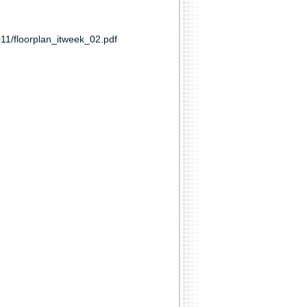
1/floorplan_itweek_02.pdf